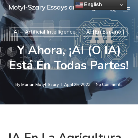
Skip
English
Menu
Motyl-Szary Essays and Blogs
to
search
main
AI -- Artificial Intelligence
AI [en Español]
content
Y Ahora, ¡AI (o IA)
Está En Todas Partes!
By
Marian Motyl-Szary
April 25, 2023
No Comments
IA En La Agricultura