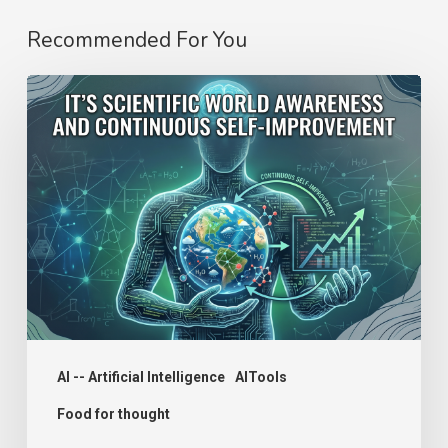
Recommended For You
The
Real
AI
Question
Isn’t
“Consciousness.”
It’s
Scientific
World
Awareness
AI -- Artificial Intelligence
AITools
and
Food for thought
Continuous