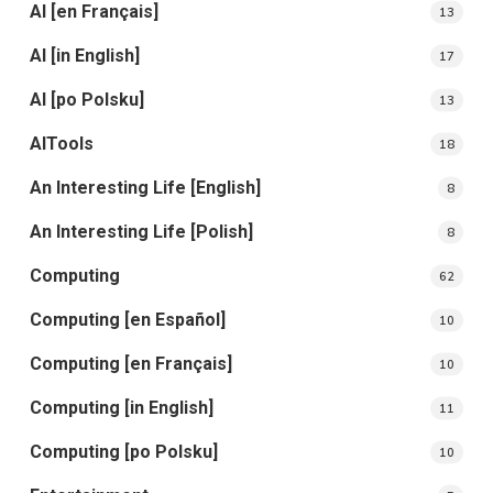
AI [en Français]
13
AI [in English]
17
AI [po Polsku]
13
AITools
18
An Interesting Life [English]
8
An Interesting Life [Polish]
8
Computing
62
Computing [en Español]
10
Computing [en Français]
10
Computing [in English]
11
Computing [po Polsku]
10