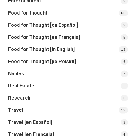
Entertainment
5
Food for thought
68
Food for Thought [en Español]
5
Food for Thought [en Français]
5
Food for Thought [in English]
13
Food for Thought [po Polsku]
6
Naples
2
Real Estate
1
Research
8
Travel
15
Travel [en Español]
3
Travel [en Français]
4