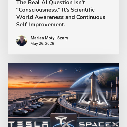
The Real AI Question Isn’t
Self-
“Consciousness.” It’s Scientific
World Awareness and Continuous
Improvement.
Self-Improvement.
Marian Motyl-Szary
May 26, 2026
Tesla
and
SpaceXAI
–
How
Likely
Is