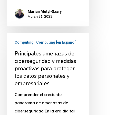
Marian Motyl-Szary
March 31, 2023
Principales
Computing
Computing [en Español]
amenazas
Principales amenazas de
de
ciberseguridad y medidas
ciberseguridad
proactivas para proteger
y
los datos personales y
medidas
empresariales
proactivas
para
Comprender el creciente
proteger
panorama de amenazas de
los
ciberseguridad En la era digital