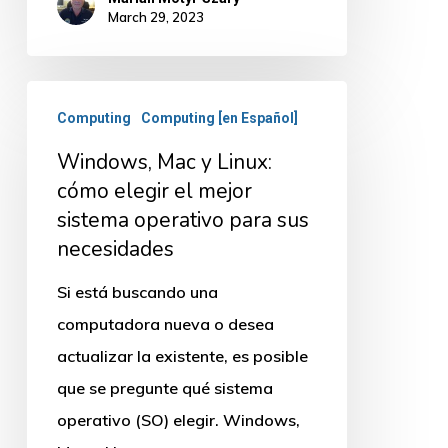
March 29, 2023
Windows,
Computing
Computing [en Español]
Mac
Windows, Mac y Linux:
y
cómo elegir el mejor
Linux:
sistema operativo para sus
cómo
necesidades
elegir
el
Si está buscando una
mejor
computadora nueva o desea
sistema
actualizar la existente, es posible
operativo
que se pregunte qué sistema
para
operativo (SO) elegir. Windows,
sus