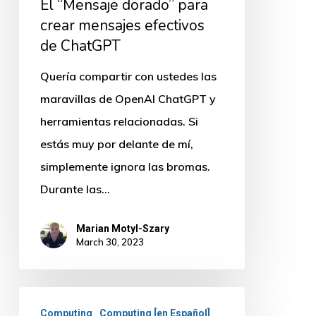
El “Mensaje dorado” para
mensajes
crear mensajes efectivos
efectivos
de ChatGPT
de
Quería compartir con ustedes las
ChatGPT
maravillas de OpenAI ChatGPT y
herramientas relacionadas. Si
estás muy por delante de mí,
simplemente ignora las bromas.
Durante las…
Marian Motyl-Szary
March 30, 2023
Guía
Computing
Computing [en Español]