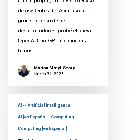
Con la propagación viral del uso
de asistentes de IA incluso para
gran sorpresa de los
desarrolladores, probé el nuevo
OpenAI ChatGPT en muchos
temas…
Marian Motyl-Szary
March 31, 2023
El
AI -- Artificial Intelligence
“Mensaje
AI [en Español]
Computing
dorado”
para
Computing [en Español]
crear