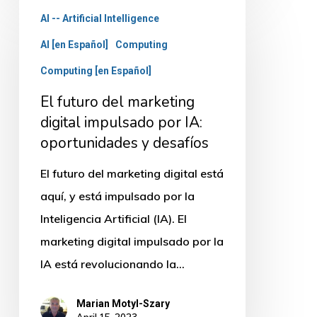
El
AI -- Artificial Intelligence
futuro
AI [en Español]
Computing
del
marketing
Computing [en Español]
digital
El futuro del marketing
impulsado
digital impulsado por IA:
por
oportunidades y desafíos
IA:
El futuro del marketing digital está
oportunidades
aquí, y está impulsado por la
y
Inteligencia Artificial (IA). El
desafíos
marketing digital impulsado por la
IA está revolucionando la…
Marian Motyl-Szary