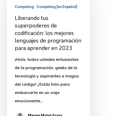
Liberando
Computing
Computing [en Español]
tus
Liberando tus
superpoderes
superpoderes de
de
codificación: los mejores
codificación:
lenguajes de programación
los
para aprender en 2023
mejores
lenguajes
¡Hola, todos ustedes entusiastas
de
de la programación, geeks de la
programación
tecnología y aspirantes a magos
para
del código! ¿Estás listo para
aprender
embarcarte en un viaje
en
emocionante…
2023
Marian Motyl-Szary