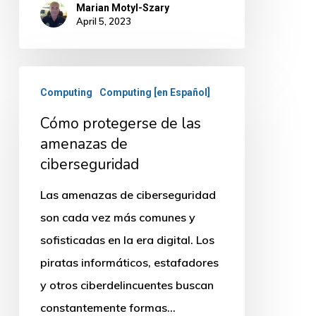
Marian Motyl-Szary
April 5, 2023
Cómo
Computing
Computing [en Español]
protegerse
Cómo protegerse de las
de
amenazas de
las
ciberseguridad
amenazas
de
Las amenazas de ciberseguridad
ciberseguridad
son cada vez más comunes y
sofisticadas en la era digital. Los
piratas informáticos, estafadores
y otros ciberdelincuentes buscan
constantemente formas…