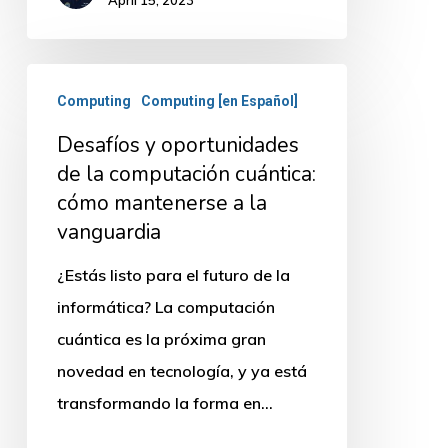
April 15, 2023
Desafíos
Computing
Computing [en Español]
y
Desafíos y oportunidades
oportunidades
de la computación cuántica:
de
cómo mantenerse a la
la
vanguardia
computación
cuántica:
¿Estás listo para el futuro de la
cómo
informática? La computación
mantenerse
cuántica es la próxima gran
a
novedad en tecnología, y ya está
la
transformando la forma en…
vanguardia