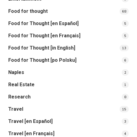
Food for thought
68
Food for Thought [en Español]
5
Food for Thought [en Français]
5
Food for Thought [in English]
13
Food for Thought [po Polsku]
6
Naples
2
Real Estate
1
Research
8
Travel
15
Travel [en Español]
3
Travel [en Français]
4