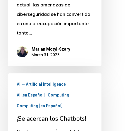
datos
actual, las amenazas de
personales
ciberseguridad se han convertido
y
en una preocupación importante
empresariales
tanto…
Marian Motyl-Szary
March 31, 2023
¡Se
AI -- Artificial Intelligence
acercan
AI [en Español]
Computing
los
Chatbots!
Computing [en Español]
¡Se acercan los Chatbots!