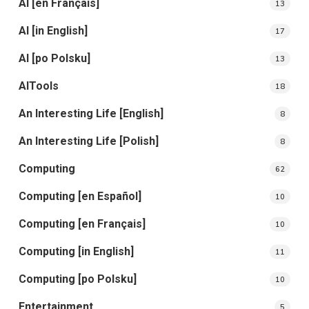
AI [en Français]
13
AI [in English]
17
AI [po Polsku]
13
AITools
18
An Interesting Life [English]
8
An Interesting Life [Polish]
8
Computing
62
Computing [en Español]
10
Computing [en Français]
10
Computing [in English]
11
Computing [po Polsku]
10
Entertainment
5