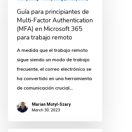
para
Guía para principiantes de
principiantes
Multi-Factor Authentication
de
(MFA) en Microsoft 365
Multi-
para trabajo remoto
Factor
Authentication
A medida que el trabajo remoto
(MFA)
sigue siendo un modo de trabajo
en
frecuente, el correo electrónico se
Microsoft
ha convertido en una herramienta
365
de comunicación crucial…
para
Marian Motyl-Szary
trabajo
March 30, 2023
remoto