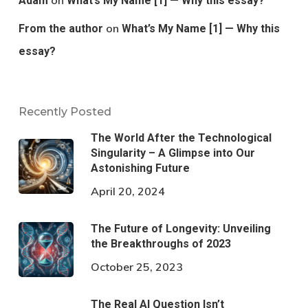
on
Adam
What’s My Name [1] — Why this essay?
on
From the author
What’s My Name [1] — Why this
essay?
Recently Posted
The World After the Technological
Singularity – A Glimpse into Our
Astonishing Future
April 20, 2024
The Future of Longevity: Unveiling
the Breakthroughs of 2023
October 25, 2023
The Real AI Question Isn’t