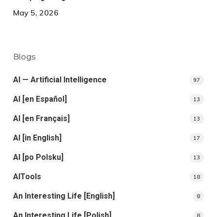
May 5, 2026
Blogs
AI — Artificial Intelligence
97
AI [en Español]
13
AI [en Français]
13
AI [in English]
17
AI [po Polsku]
13
AITools
18
An Interesting Life [English]
8
An Interesting Life [Polish]
8