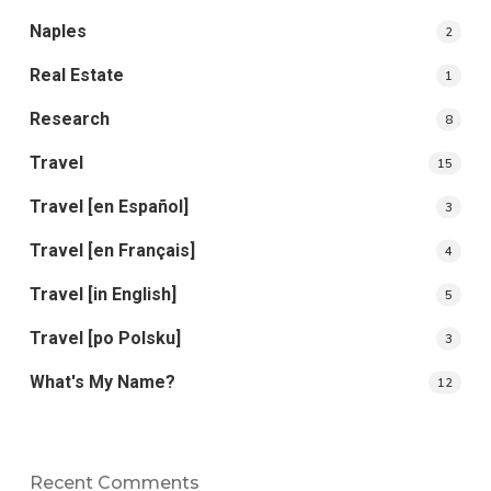
Naples
2
Real Estate
1
Research
8
Travel
15
Travel [en Español]
3
Travel [en Français]
4
Travel [in English]
5
Travel [po Polsku]
3
What's My Name?
12
Recent Comments